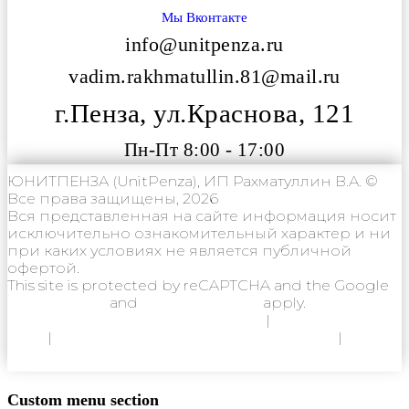
Мы Вконтакте
info@unitpenza.ru
vadim.rakhmatullin.81@mail.ru
г.Пенза, ул.Краснова, 121
Пн-Пт 8:00 - 17:00
ЮНИТПЕНЗА (UnitPenza), ИП Рахматуллин В.А. ©
Все права защищены, 2026
Вся представленная на сайте информация носит
исключительно ознакомительный характер и ни
при каких условиях не является публичной
офертой.
This site is protected by reCAPTCHA and the Google
Privacy Policy
and
Terms of Service
apply.
Политика конфиденциальности
|
Согласие на
ОПД
|
Согласие на использование Cookie
|
Пользовательское соглашение
Custom menu section