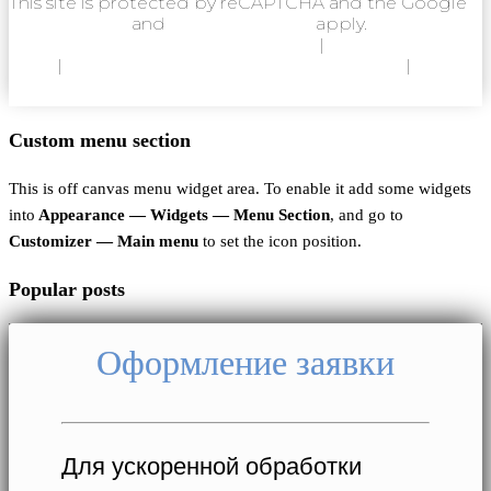
This site is protected by reCAPTCHA and the Google
Privacy Policy
and
Terms of Service
apply.
Политика конфиденциальности
|
Согласие на
ОПД
|
Согласие на использование Cookie
|
Пользовательское соглашение
Custom menu section
This is off canvas menu widget area. To enable it add some widgets
into
Appearance — Widgets — Menu Section
, and go to
Customizer — Main menu
to set the icon position.
Popular posts
Оформление заявки
Для ускоренной обработки