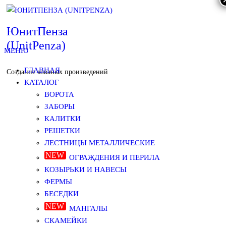
Skip
ЮнитПенза
to
(UnitPenza)
МЕНЮ
the
ГЛАВНАЯ
content
Создание кованых произведений
КАТАЛОГ
ВОРОТА
ЗАБОРЫ
КАЛИТКИ
РЕШЕТКИ
ЛЕСТНИЦЫ МЕТАЛЛИЧЕСКИЕ
ОГРАЖДЕНИЯ И ПЕРИЛА
КОЗЫРЬКИ И НАВЕСЫ
ФЕРМЫ
БЕСЕДКИ
МАНГАЛЫ
СКАМЕЙКИ