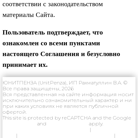
соответствии с законодательством
материалы Сайта.
Пользователь подтверждает, что
ознакомлен со всеми пунктами
настоящего Соглашения и безусловно
принимает их.
ЮНИТПЕНЗА (UnitPenza), ИП Рахматуллин В.А. ©
Все права защищены, 2026
Вся представленная на сайте информация носит
исключительно ознакомительный характер и ни
при каких условиях не является публичной
офертой.
This site is protected by reCAPTCHA and the Google
Privacy Policy
and
Terms of Service
apply.
Политика конфиденциальности
|
Согласие на
ОПД
|
Согласие на использование Cookie
|