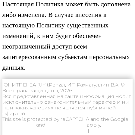
Настоящая Политика может быть дополнена
либо изменена. В случае внесения в
настоящую Политику существенных
изменений, к ним будет обеспечен
неограниченный доступ всем
заинтересованным субъектам персональных
данных.
ЮНИТПЕНЗА (UnitPenza), ИП Рахматуллин В.А. ©
Все права защищены, 2026
Вся представленная на сайте информация носит
исключительно ознакомительный характер и ни
при каких условиях не является публичной
офертой.
This site is protected by reCAPTCHA and the Google
Privacy Policy
and
Terms of Service
apply.
Политика конфиденциальности
|
Согласие на