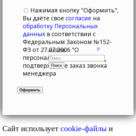
Нажимая кнопку "Оформить",
Вы даёте свое
согласие
на
обработку Персональных
данных
в соответствии с
Федеральным Законом №152-
ФЗ от 27.07.2006 "О
0
НАЙТИ:
персональных данных", и
подтверждаете заказ звонка
менеджера
Сайт использует
cookie-файлы
и