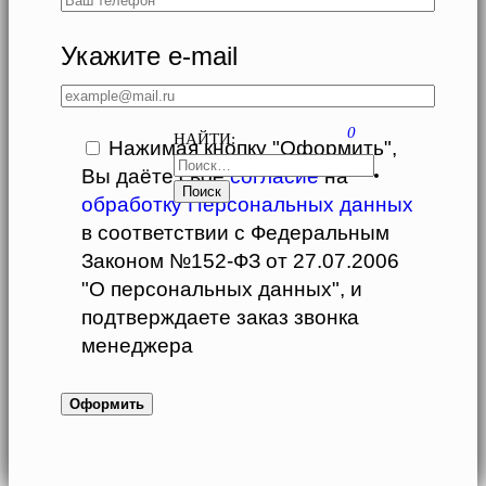
Укажите e-mail
0
НАЙТИ:
Нажимая кнопку "Оформить",
Вы даёте свое
согласие
на
обработку Персональных данных
в соответствии с Федеральным
Законом №152-ФЗ от 27.07.2006
"О персональных данных", и
подтверждаете заказ звонка
менеджера