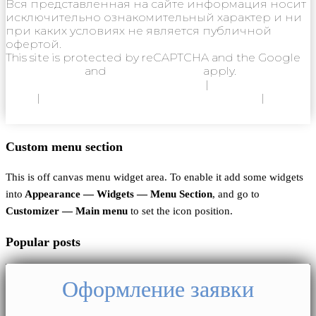
Вся представленная на сайте информация носит
исключительно ознакомительный характер и ни
при каких условиях не является публичной
офертой.
This site is protected by reCAPTCHA and the Google
Privacy Policy
and
Terms of Service
apply.
Политика конфиденциальности
|
Согласие на
ОПД
|
Согласие на использование Cookie
|
Пользовательское соглашение
Custom menu section
This is off canvas menu widget area. To enable it add some widgets
into
Appearance — Widgets — Menu Section
, and go to
Customizer — Main menu
to set the icon position.
Popular posts
Оформление заявки