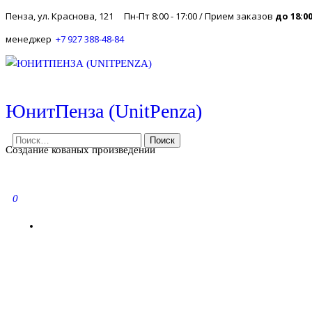
Пенза, ул. Краснова, 121
Пн-Пт 8:00 - 17:00 / Прием заказов
до 18:0
Skip
менеджер
+7 927 388-48-84
to
the
content
ЮнитПенза (UnitPenza)
НАЙТИ:
Создание кованых произведений
0