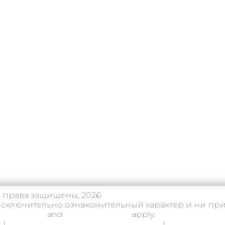
е права защищены, 2026
сключительно ознакомительный характер и ни при 
ivacy Policy
and
Terms of Service
apply.
Д
|
Согласие на использование Cookie
|
Пользовател