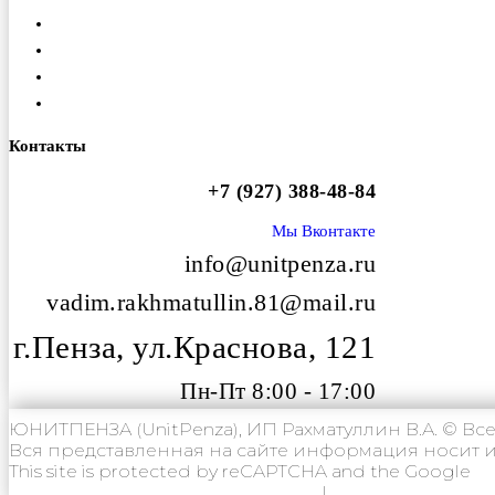
Доставка
Гарантия
Оплата
Вакансии
Контакты
+7 (927) 388-48-84
Мы Вконтакте
info@unitpenza.ru
vadim.rakhmatullin.81@mail.ru
г.Пенза, ул.Краснова, 121
Пн-Пт 8:00 - 17:00
ЮНИТПЕНЗА (UnitPenza), ИП Рахматуллин В.А. © Вс
Вся представленная на сайте информация носит и
This site is protected by reCAPTCHA and the Google
Pr
Политика конфиденциальности
|
Согласие на ОП