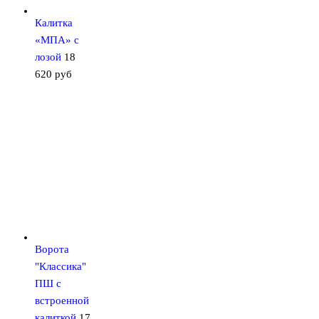
Калитка
«МПА» с
лозой
18
620
руб
Ворота
"Классика"
ПШ с
встроенной
калиткой
17