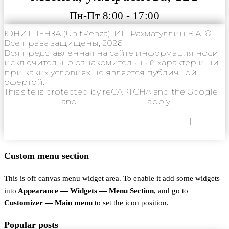
Пн-Пт 8:00 - 17:00
ЮНИТПЕНЗА (UnitPenza), ИП Рахматуллин В.А. ©
Все права защищены, 2026
Вся представленная на сайте информация носит
исключительно ознакомительный характер и ни
при каких условиях не является публичной
офертой.
This site is protected by reCAPTCHA and the Google
Privacy Policy
and
Terms of Service
apply.
Политика конфиденциальности
|
Согласие на
ОПД
|
Согласие на использование Cookie
|
Пользовательское соглашение
Custom menu section
This is off canvas menu widget area. To enable it add some widgets
into
Appearance — Widgets — Menu Section
, and go to
Customizer — Main menu
to set the icon position.
Popular posts