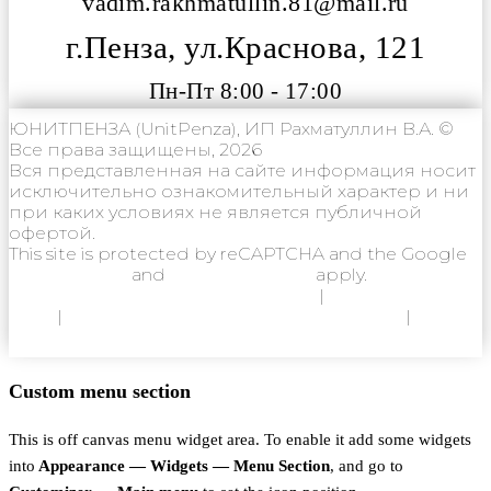
vadim.rakhmatullin.81@mail.ru
г.Пенза, ул.Краснова, 121
Пн-Пт 8:00 - 17:00
ЮНИТПЕНЗА (UnitPenza), ИП Рахматуллин В.А. ©
Все права защищены, 2026
Вся представленная на сайте информация носит
исключительно ознакомительный характер и ни
при каких условиях не является публичной
офертой.
This site is protected by reCAPTCHA and the Google
Privacy Policy
and
Terms of Service
apply.
Политика конфиденциальности
|
Согласие на
ОПД
|
Согласие на использование Cookie
|
Пользовательское соглашение
Custom menu section
This is off canvas menu widget area. To enable it add some widgets
into
Appearance — Widgets — Menu Section
, and go to