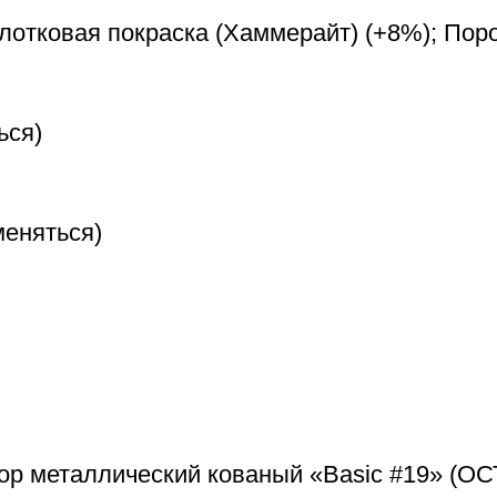
олотковая покраска (Хаммерайт) (+8%); Пор
ься)
меняться)
ор металлический кованый «Basic #19» (ОС