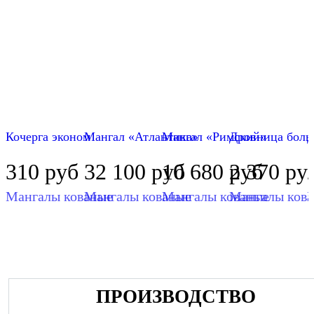
Кочерга эконом
Мангал «Атлантика»
Мангал «Римский»
Дровница боль
Д
310
руб
32 100
руб
10 680
2 370
руб
ру
Мангалы кованые
Мангалы кованые
Мангалы кованые
Мангалы ков
ПРОИЗВОДСТВО