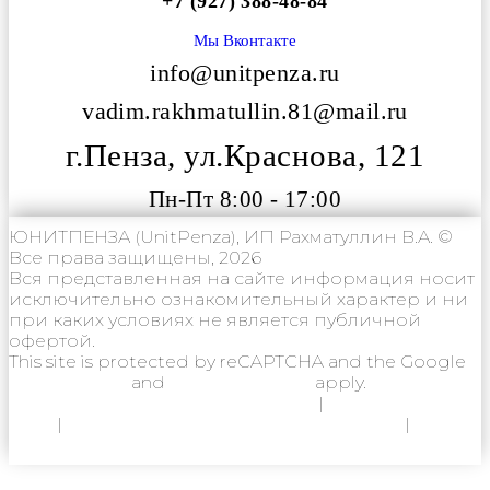
+7 (927) 388-48-84
Мы Вконтакте
info@unitpenza.ru
vadim.rakhmatullin.81@mail.ru
г.Пенза, ул.Краснова, 121
Пн-Пт 8:00 - 17:00
ЮНИТПЕНЗА (UnitPenza), ИП Рахматуллин В.А. ©
Все права защищены, 2026
Вся представленная на сайте информация носит
исключительно ознакомительный характер и ни
при каких условиях не является публичной
офертой.
This site is protected by reCAPTCHA and the Google
Privacy Policy
and
Terms of Service
apply.
Политика конфиденциальности
|
Согласие на
ОПД
|
Согласие на использование Cookie
|
Пользовательское соглашение