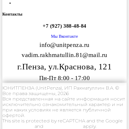
Вакансии
Контакты
+7 (927) 388-48-84
Мы Вконтакте
info@unitpenza.ru
vadim.rakhmatullin.81@mail.ru
г.Пенза, ул.Краснова, 121
Пн-Пт 8:00 - 17:00
ЮНИТПЕНЗА (UnitPenza), ИП Рахматуллин В.А. ©
Все права защищены, 2026
Вся представленная на сайте информация носит
исключительно ознакомительный характер и ни
при каких условиях не является публичной
офертой.
This site is protected by reCAPTCHA and the Google
Privacy Policy
and
Terms of Service
apply.