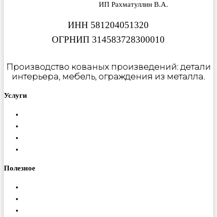
ИП Рахматуллин В.А.
ИНН 581204051320
ОГРНИП 314583728300010
Производство кованых произведений: детали
интерьера, мебель, ограждения из металла.
Услуги
Металлообработка
Порошковая покраска
Изготовление ферм
Монтаж конструкций
Полезное
Доставка
Гарантия
Оплата