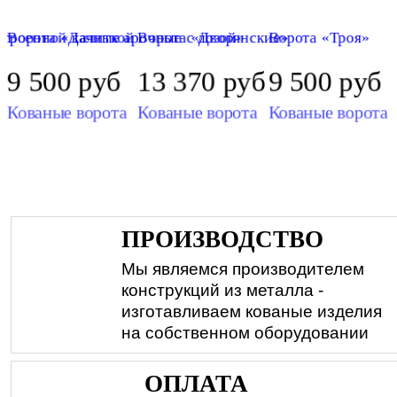
строенной калиткой
Ворота «Дачные арочные с лозой»
Ворота «Дворянские»
Ворота «Троя»
б
9 500
руб
13 370
руб
9 500
руб
Кованые ворота
Кованые ворота
Кованые ворота
ПРОИЗВОДСТВО
Мы являемся производителем
конструкций из металла -
изготавливаем кованые изделия
на собственном оборудовании
ОПЛАТА