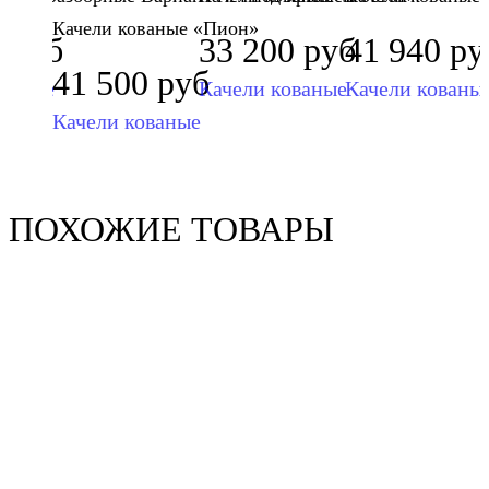
Качели кованые «Пион»
0
руб
33 200
руб
41 940
ру
41 500
руб
ованые
Качели кованые
Качели кованы
Качели кованые
ПОХОЖИЕ ТОВАРЫ