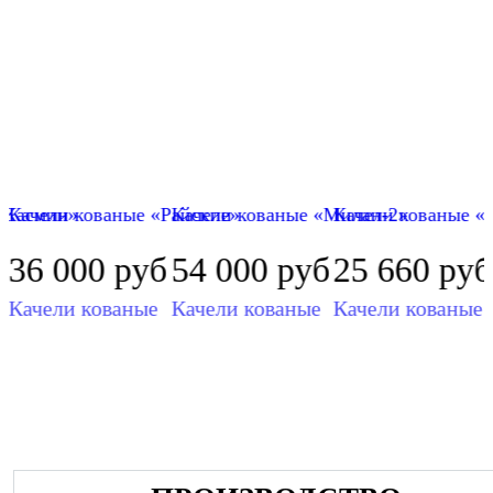
«Жасмин»
Качели кованые «Райские»
Качели кованые «Милан-2»
Качели кованые «
б
36 000
руб
54 000
руб
25 660
руб
Качели кованые
Качели кованые
Качели кованые