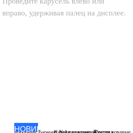
Проведите карусель влево или
вправо, удерживая палец на дисплее.
НОВИНКА
ваные разборные Вариант №4 под крышей
Качели кованые «Росток»
Качели кованые