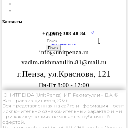
Оплата
Вакансии
Контакты
0
+7 (927) 388-48-84
НАЙТИ:
Мы Вконтакте
info@unitpenza.ru
vadim.rakhmatullin.81@mail.ru
г.Пенза, ул.Краснова, 121
Пн-Пт 8:00 - 17:00
ЮНИТПЕНЗА (UnitPenza), ИП Рахматуллин В.А. ©
Все права защищены, 2026
Вся представленная на сайте информация носит
исключительно ознакомительный характер и ни
при каких условиях не является публичной
офертой.
This site is protected by reCAPTCHA and the Google