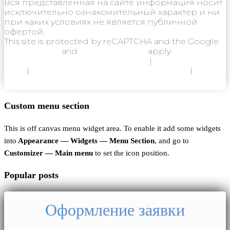
Вся представленная на сайте информация носит
исключительно ознакомительный характер и ни
при каких условиях не является публичной
офертой.
This site is protected by reCAPTCHA and the Google
Privacy Policy
and
Terms of Service
apply.
Политика конфиденциальности
|
Согласие на
ОПД
|
Согласие на использование Cookie
|
Пользовательское соглашение
Custom menu section
This is off canvas menu widget area. To enable it add some widgets
into
Appearance — Widgets — Menu Section
, and go to
Customizer — Main menu
to set the icon position.
Popular posts
Оформление заявки