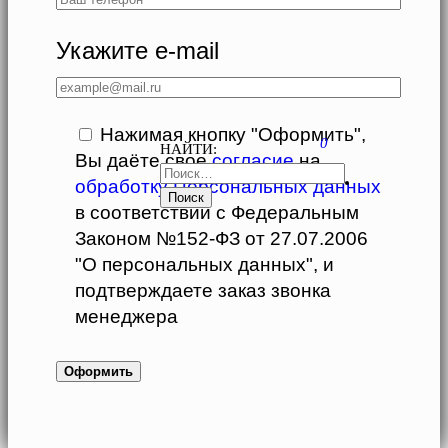
Укажите e-mail
Нажимая кнопку "Оформить",
0
НАЙТИ:
Вы даёте свое
согласие
на
обработку Персональных данных
в соответствии с Федеральным
Законом №152-ФЗ от 27.07.2006
"О персональных данных", и
подтверждаете заказ звонка
менеджера