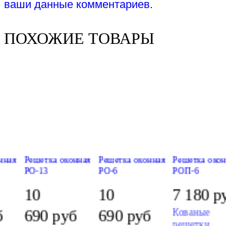
ваши данные комментариев
.
ПОХОЖИЕ ТОВАРЫ
нная
Решетка оконная
Решетка оконная
Решетка око
РО-13
РО-6
РОП-6
10
10
7 180
р
б
690
руб
690
руб
Кованые
решетки