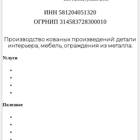
ИНН 581204051320
ОГРНИП 314583728300010
Производство кованых произведений: детали
интерьера, мебель, ограждения из металла.
Услуги
Металлообработка
Порошковая покраска
Изготовление ферм
Монтаж конструкций
Полезное
Доставка
Гарантия
Оплата
Вакансии