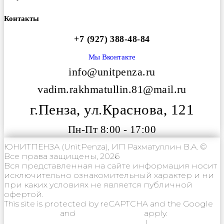
Контакты
+7 (927) 388-48-84
Мы Вконтакте
info@unitpenza.ru
vadim.rakhmatullin.81@mail.ru
г.Пенза, ул.Краснова, 121
Пн-Пт 8:00 - 17:00
ЮНИТПЕНЗА (UnitPenza), ИП Рахматуллин В.А. ©
Все права защищены, 2026
Вся представленная на сайте информация носит
исключительно ознакомительный характер и ни
при каких условиях не является публичной
офертой.
This site is protected by reCAPTCHA and the Google
Privacy Policy
and
Terms of Service
apply.
Политика конфиденциальности
|
Согласие на