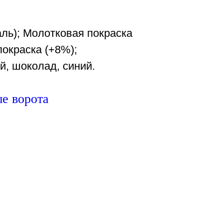
аль); Молотковая покраска
окраска (+8%);
й, шоколад, синий.
е ворота