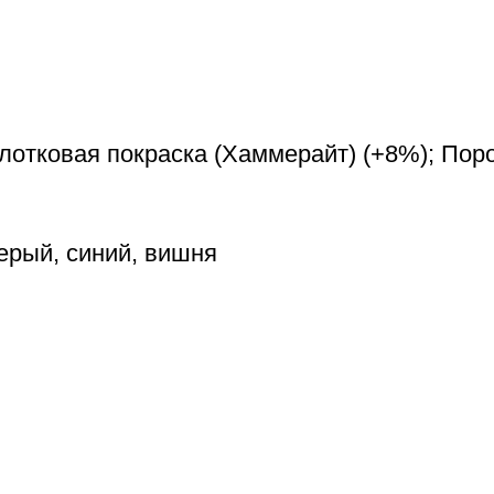
олотковая покраска (Хаммерайт) (+8%); Пор
ерый, синий, вишня