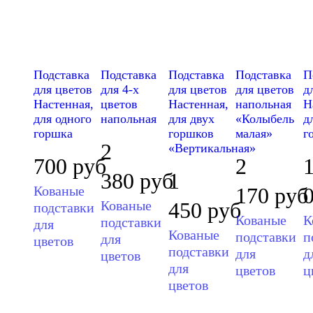
Подставка
Подставка
Подставка
Подставка
П
для цветов
для 4-х
для цветов
для цветов
д
Настенная,
цветов
Настенная,
напольная
Н
для одного
напольная
для двух
«Колыбель
д
горшка
горшков
малая»
г
2
«Вертикальная»
700
руб
2
380
руб
1
Кованые
170
руб
Кованые
450
руб
подставки
Кованые
К
подставки
для
Кованые
подставки
п
для
цветов
подставки
для
д
цветов
для
цветов
ц
цветов