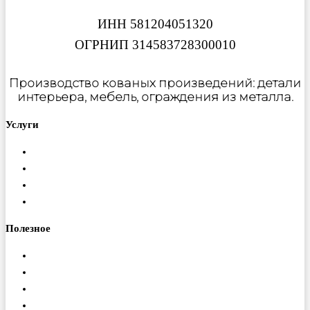
ИНН 581204051320
ОГРНИП 314583728300010
Производство кованых произведений: детали
интерьера, мебель, ограждения из металла.
Услуги
Металлообработка
Порошковая покраска
Изготовление ферм
Монтаж конструкций
Полезное
Доставка
Гарантия
Оплата
Вакансии