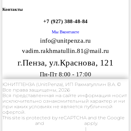
Контакты
+7 (927) 388-48-84
Мы Вконтакте
info@unitpenza.ru
vadim.rakhmatullin.81@mail.ru
г.Пенза, ул.Краснова, 121
Пн-Пт 8:00 - 17:00
ЮНИТПЕНЗА (UnitPenza), ИП Рахматуллин В.А. ©
Все права защищены, 2026
Вся представленная на сайте информация носит
исключительно ознакомительный характер и ни
при каких условиях не является публичной
офертой.
This site is protected by reCAPTCHA and the Google
Privacy Policy
and
Terms of Service
apply.
Политика конфиденциальности
|
Согласие на