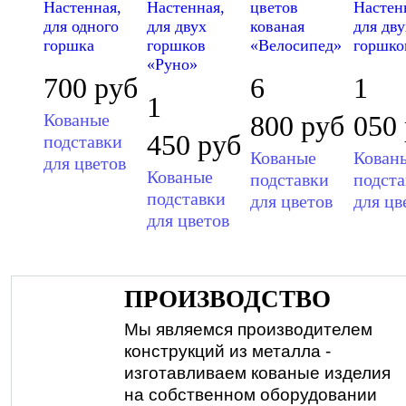
Настенная,
Настенная,
цветов
Настен
для одного
для двух
кованая
для дву
горшка
горшков
«Велосипед»
горшко
«Руно»
700
руб
6
1
1
Кованые
800
руб
050
450
руб
подставки
Кованые
Кован
для цветов
Кованые
подставки
подста
подставки
для цветов
для цв
для цветов
ПРОИЗВОДСТВО
Мы являемся производителем
конструкций из металла -
изготавливаем кованые изделия
на собственном оборудовании