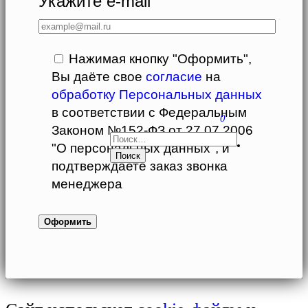
Укажите e-mail
Нажимая кнопку "Оформить",
Вы даёте свое
согласие
на
обработку Персональных данных
в соответствии с Федеральным
0
Законом №152-ФЗ от 27.07.2006
НАЙТИ:
"О персональных данных", и
подтверждаете заказ звонка
менеджера