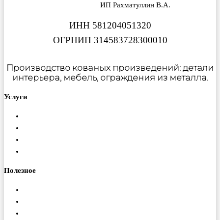
ИП Рахматуллин В.А.
ИНН 581204051320
ОГРНИП 314583728300010
Производство кованых произведений: детали
интерьера, мебель, ограждения из металла.
Услуги
Металлообработка
Порошковая покраска
Изготовление ферм
Монтаж конструкций
Полезное
Доставка
Гарантия
Оплата