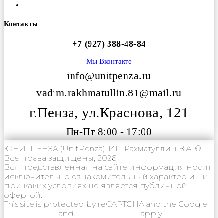
Вакансии
Контакты
+7 (927) 388-48-84
Мы Вконтакте
info@unitpenza.ru
vadim.rakhmatullin.81@mail.ru
г.Пенза, ул.Краснова, 121
Пн-Пт 8:00 - 17:00
ЮНИТПЕНЗА (UnitPenza), ИП Рахматуллин В.А. ©
Все права защищены, 2026
Вся представленная на сайте информация носит
исключительно ознакомительный характер и ни
при каких условиях не является публичной
офертой.
This site is protected by reCAPTCHA and the Google
Privacy Policy
and
Terms of Service
apply.