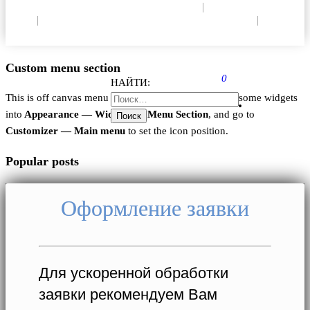
Политика конфиденциальности
|
Согласие на
ОПД
|
Согласие на использование Cookie
|
Пользовательское соглашение
Custom menu section
0
НАЙТИ:
This is off canvas menu widget area. To enable it add some widgets
into
Appearance — Widgets — Menu Section
, and go to
Customizer — Main menu
to set the icon position.
Popular posts
Оформление заявки
Для ускоренной обработки
заявки рекомендуем Вам